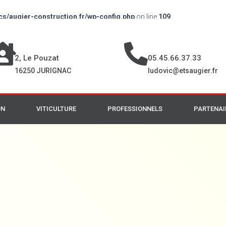
cs/augier-construction.fr/wp-config.php
on line
109
2, Le Pouzat
05.45.66.37.33
16250 JURIGNAC
ludovic@etsaugier.fr
ON
VITICULTURE
PROFESSIONNELS
PARTENAI