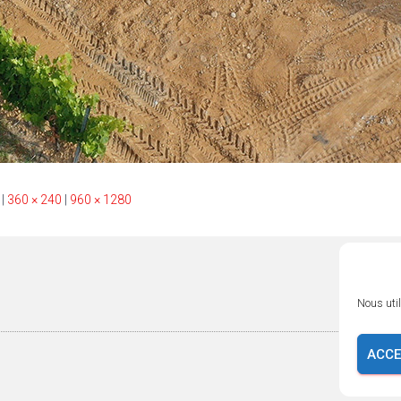
|
360 × 240
|
960 × 1280
Nous util
ACCE