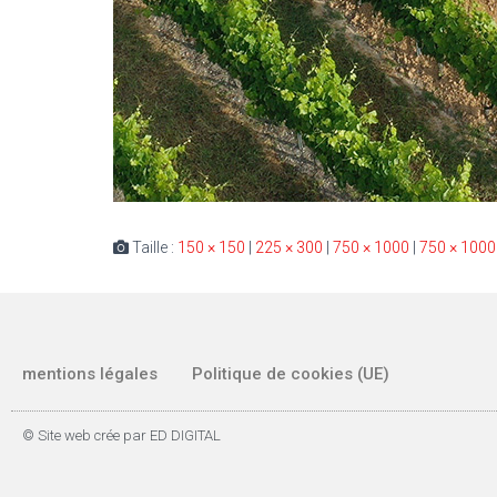
Taille :
150 × 150
|
225 × 300
|
750 × 1000
|
750 × 1000
mentions légales
Politique de cookies (UE)
© Site web crée par ED DIGITAL